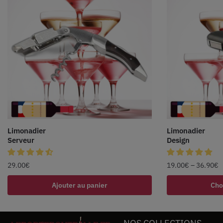
Limonadier
Limonadier
Serveur
Design
29.00
€
19.00
€
–
36.90
€
Ajouter au panier
Cho