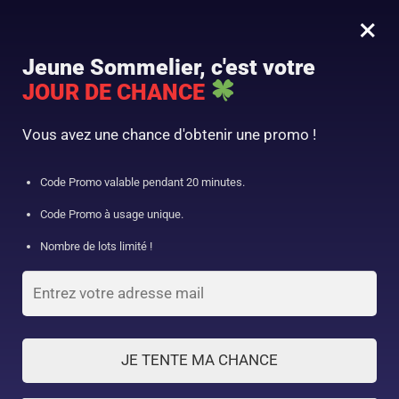
×
MENU
0
Jeune Sommelier, c'est votre
-10% de réduction dès 75€ d’achats
JOUR DE CHANCE
Porte bouteille
»
Boutique
»
Limonadier
»
Limonadier Micron
Vous avez une chance d'obtenir une promo !
Code Promo valable pendant 20 minutes.
Code Promo à usage unique.
Nombre de lots limité !
JE TENTE MA CHANCE