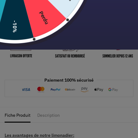
ce
Perdu
Livraison offerte chez vous à
Columbus
!
-10%
Paiement 100% sécurisé
Fiche Produit
Description
Les avantages de notre limonadier: