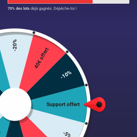
70% des lots
déjà gagnés. Dépêche-toi !
-20%
40€ offert
Limonadier
-10%
Micron
29.00
€
Support offert
26 en stock
-5%
Ajouter au panier